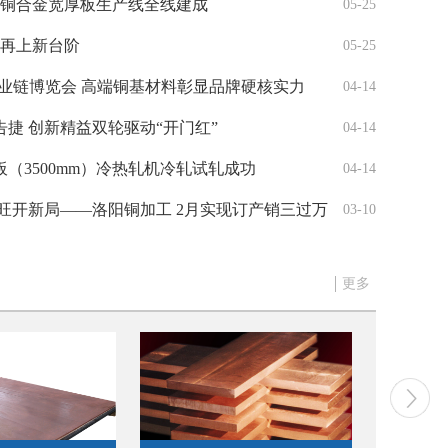
铜及铜合金宽厚板生产线全线建成
05-25
模再上新台阶
05-25
业链博览会 高端铜基材料彰显品牌硬核实力
04-14
捷 创新精益双轮驱动“开门红”​
04-14
（3500mm）冷热轧机冷轧试轧成功
04-14
洛阳铜加工实验室三项能力验证通过“大考”
旺开新局——洛阳铜加工 2月实现订产销三过万
03-10
更多