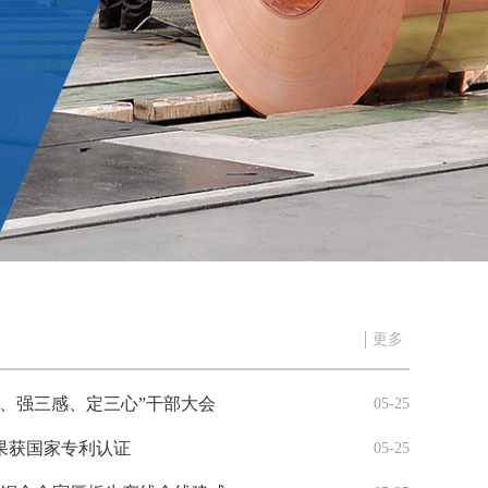
更多
、强三感、定三心”干部大会
05-25
果获国家专利认证
05-25