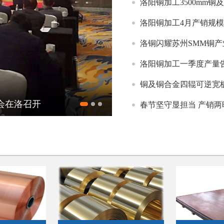
洛阳铜加工3500mm
洛阳铜加工4月产销规
洛铜闪耀苏州SMM铜产
洛阳铜加工一季度产量告
铜及铜合金四辊可逆宽板
升治理水平
春节坚守显担当 产销两